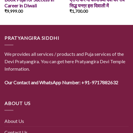
Career in Diwali
सिद्ध यन्त्र इस दिवाली में
₹
9,999.00
₹
1,700.00
PRATYANGIRA SIDDHI
We provides all services / products and Puja services of the
Devi Pratyangira. You can get here Pratyangira Devi Temple
Information.
Our Contact and WhatsApp Number: +91-9717882632
ABOUT US
About Us
Contact Us